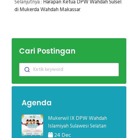
Selanjutnya :
Harapan Ketua DPW Wahdah Sulsel
di Mukerda Wahdah Makassar
Cari Postingan
Ketik keyword
Agenda
Mukerwil IX DPW Wahdah
Islamiyah Sulawesi Selatan
24 Dec