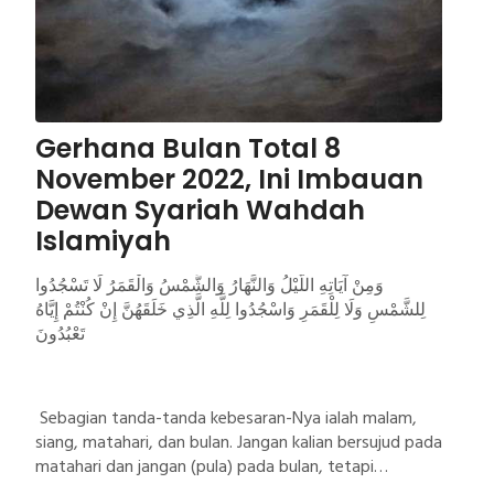
Gerhana Bulan Total 8
November 2022, Ini Imbauan
Dewan Syariah Wahdah
Islamiyah
وَمِنْ آيَاتِهِ اللَّيْلُ وَالنَّهَارُ وَالشَّمْسُ وَالْقَمَرُ لَا تَسْجُدُوا
لِلشَّمْسِ وَلَا لِلْقَمَرِ وَاسْجُدُوا لِلَّهِ الَّذِي خَلَقَهُنَّ إِنْ كُنْتُمْ إِيَّاهُ
تَعْبُدُونَ
Sebagian tanda-tanda kebesaran-Nya ialah malam,
siang, matahari, dan bulan. Jangan kalian bersujud pada
matahari dan jangan (pula) pada bulan, tetapi
bersujudlah kalian kepada Allah yang menciptakan