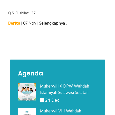
semua itu, jika kamu hanya menyembah-Nya.
Q.S. Fushilat : 37
Berita
| 07 Nov
|
Selengkapnya ...
Agenda
Mukerwil IX DPW Wahdah
Islamiyah Sulawesi Selatan
24 Dec
Mukerwil VIII Wahdah