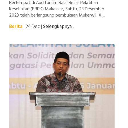
Bertempat di Auditorium Balai Besar Pelatihan
Kesehatan (BBPK) Makassar, Sabtu, 23 Desember
2023 telah berlangsung pembukaan Mukerwil IX
Dewan Pimpinan Wilayah (DPW) Wahdah Islamiyah
Berita
| 24 Dec
|
Selengkapnya ...
Sulawesi Selatan dengan mengangkat tema
“Meningkatkan Soliditas & Kolaborasi Mewujudkan
Indonesia Maju”.