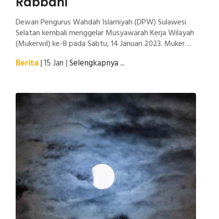
Rabbani
Dewan Pengurus Wahdah Islamiyah (DPW) Sulawesi
Selatan kembali menggelar Musyawarah Kerja Wilayah
(Mukerwil) ke-8 pada Sabtu, 14 Januari 2023. Mukerwil
VIII dengan mengangkat tema "Mengokohkan
Berita
| 15 Jan
|
Selengkapnya ...
Soliditas dan Semangat Kolaborasi dalam Mengatasi
Persoalan Umat dan Bangsa" digelar di hotel Dalton
Makassar.