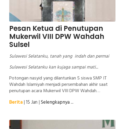
Pesan Ketua di Penutupan
Mukerwil VIII DPW Wahdah
Sulsel
Sulawesi Selatanku, tanah yang indah dan permai
Sulawesi Selatanku kan kujaga sampai mati...
Potongan nasyid yang dilantunkan 5 siswa SMP IT
Wahdah Islamiyah menjadi persembahan akhir saat
penutupan acara Mukerwil VIII DPW Wahdah
Islamiyah. Jika ada pertemuan pasti ada perpisahan,
Berita
| 15 Jan
|
Selengkapnya ...
benar adanya. Rasa ukhuwah yang terajut dua hari di
ruangan Balla Rate dari para Ustaz yang berasal dari
24 Kabupaten Kota di Sulsel dan pengurus DPW harus
tetap berlanjut meski tak bersama dalam ruang yang