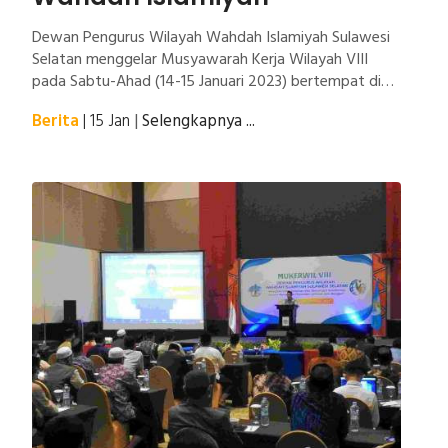
Dewan Pengurus Wilayah Wahdah Islamiyah Sulawesi
Selatan menggelar Musyawarah Kerja Wilayah VIII
pada Sabtu-Ahad (14-15 Januari 2023) bertempat di
Dalton Hotel, Jl. Perintis Kemerdekaan. Mengangkat
Berita
| 15 Jan
|
Selengkapnya ...
tema “Mengokohkan Soliditas dan Semangat
Kolaborasi dalam Mengatasi Persoalan Umat dan
Bangsa”, DPW Wahdah Islamiyah Sulawesi Selatan
berharap ormas Islam lebih solid dalam agenda-
agenda kebaikan umat dan bangsa.