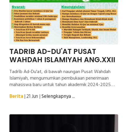
TADRIB AD-DU'AT PUSAT
WAHDAH ISLAMIYAH ANG.XXII
Tadrīb Ad-Du'at, di bawah naungan Pusat Wahdah
Islamiyah, mengumumkan pembukaan penerimaan
mahasiswa baru untuk tahun akademik 2024-2025
M/1445-1446 H. Program ini menawarkan kesempatan
Berita
| 21 Jun
|
Selengkapnya ...
berharga bagi calon pria Muslim yang ingin mendalami
pendidikan dan berkontribusi aktif dalam dakwah
Islam. Pendaftaran untuk Gelombang 2 telah dibuka
sejak tanggal 10 Juni hingga 30 Juli 2024, dengan
syarat utama seperti kemampuan membaca Al-Qur'an
dan kesiapan untuk ditempatkan di berbagai lokasi