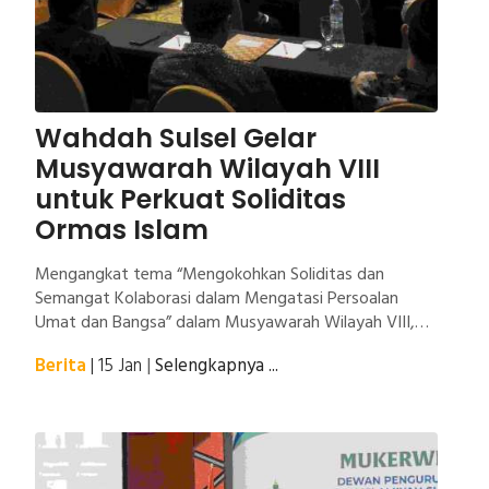
Wahdah Sulsel Gelar
Musyawarah Wilayah VIII
untuk Perkuat Soliditas
Ormas Islam
Mengangkat tema “Mengokohkan Soliditas dan
Semangat Kolaborasi dalam Mengatasi Persoalan
Umat dan Bangsa” dalam Musyawarah Wilayah VIII,
Dewan Pengurus Wilayah Wahdah Islamiyah Sulawesi
Berita
| 15 Jan
|
Selengkapnya ...
Selatan berharap ormas Islam lebih solid dalam
agenda-agenda kebaikan umat dan bangsa. Mukerwil
ini dilaksanakan pada Sabtu-Ahad (14-15 Januari 2023)
bertempat di Dalton Hotel Makassar, Jl. Perintis
Kemerdekaan.